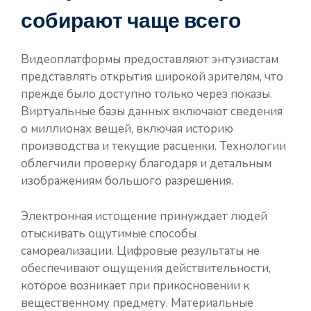
собирают чаще всего
Видеоплатформы предоставляют энтузиастам
представлять открытия широкой зрителям, что
прежде было доступно только через показы.
Виртуальные базы данных включают сведения
о миллионах вещей, включая историю
производства и текущие расценки. Технологии
облегчили проверку благодаря и детальным
изображениям большого разрешения.
Электронная истощение принуждает людей
отыскивать ощутимые способы
самореализации. Цифровые результаты не
обеспечивают ощущения действительности,
которое возникает при прикосновении к
вещественному предмету. Материальные