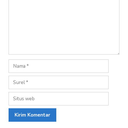
Nama
Surel
Situs
web