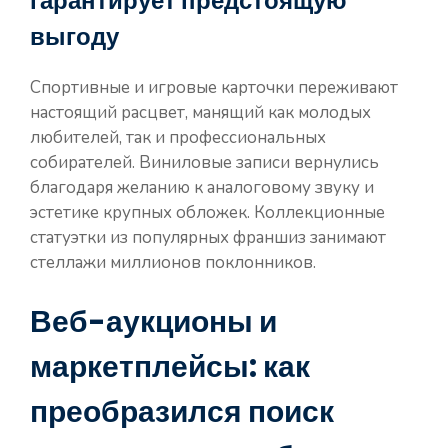
гарантирует предстоящую
выгоду
Спортивные и игровые карточки переживают
настоящий расцвет, манящий как молодых
любителей, так и профессиональных
собирателей. Виниловые записи вернулись
благодаря желанию к аналоговому звуку и
эстетике крупных обложек. Коллекционные
статуэтки из популярных франшиз занимают
стеллажи миллионов поклонников.
Веб-аукционы и
маркетплейсы: как
преобразился поиск