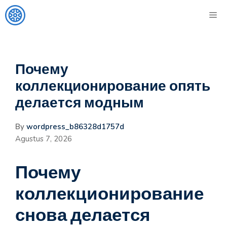
Langsung
ME
ke
isi
Почему
коллекционирование опять
делается модным
By
wordpress_b86328d1757d
Agustus 7, 2026
Почему
коллекционирование
снова делается