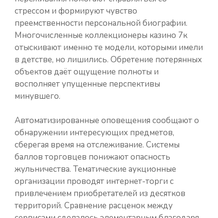
стрессом и формируют чувство
преемственности персональной биографии.
Многочисленные коллекционеры казино 7к
отыскивают именно те модели, которыми имели
в детстве, но лишились. Обретение потерянных
объектов даёт ощущение полноты и
восполняет упущенные перспективы
минувшего.
Автоматизированные оповещения сообщают о
обнаружении интересующих предметов,
сберегая время на отслеживание. Системы
баллов торговцев понижают опасность
жульничества. Тематические аукционные
организации проводят интернет-торги с
привлечением приобретателей из десятков
территорий. Сравнение расценок между
сервисами сделалось элементарным благодаря