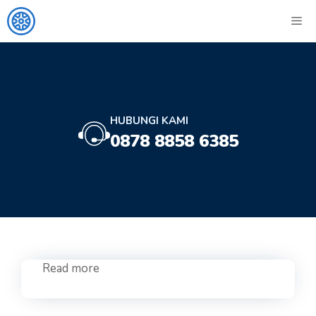
Langsung
ME
ke
isi
HUBUNGI KAMI
0878 8858 6385
Read more